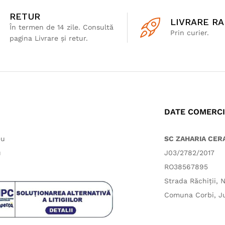
RETUR
LIVRARE RA
În termen de 14 zile. Consultă
Prin curier.
pagina Livrare și retur.
DATE COMERC
eu
SC ZAHARIA CER
u
J03/2782/2017
RO38567895
Strada Răchiții, N
Comuna Corbi, Ju