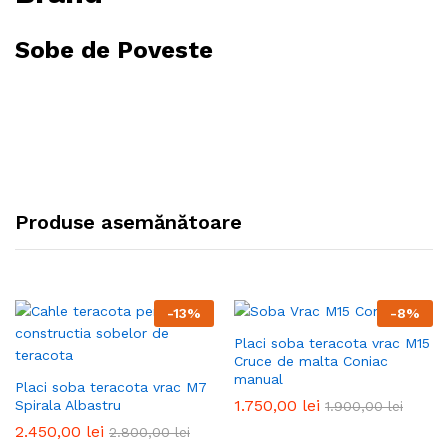
Sobe de Poveste
Produse asemănătoare
-
13
%
-
8
%
Placi soba teracota vrac M15
Cruce de malta Coniac
manual
Placi soba teracota vrac M7
1.750,00
lei
Spirala Albastru
1.900,00
lei
2.450,00
lei
2.800,00
lei