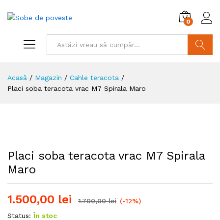
0
Căutare
Acasă
/
Magazin
/
Cahle teracota
/
Placi soba teracota vrac M7 Spirala Maro
Placi soba teracota vrac M7 Spirala
Maro
1.500,00
lei
1.700,00
lei
(-12%)
Status:
În stoc