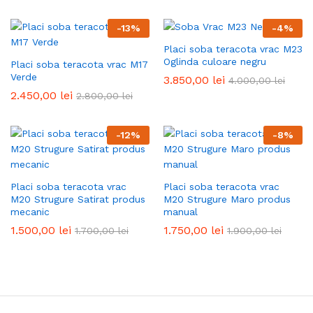
-
13
%
-
4
%
Placi soba teracota vrac M23
Oglinda culoare negru
Placi soba teracota vrac M17
Verde
3.850,00
lei
4.000,00
lei
2.450,00
lei
2.800,00
lei
-
12
%
-
8
%
Placi soba teracota vrac
Placi soba teracota vrac
M20 Strugure Satirat produs
M20 Strugure Maro produs
mecanic
manual
1.500,00
lei
1.750,00
lei
1.700,00
lei
1.900,00
lei