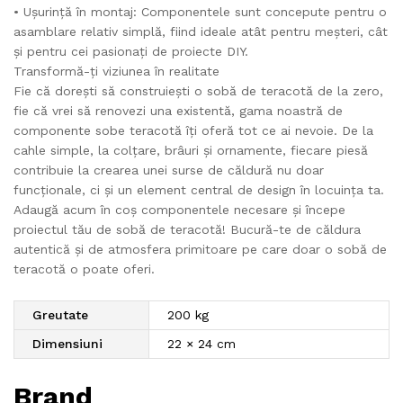
• Ușurință în montaj: Componentele sunt concepute pentru o
asamblare relativ simplă, fiind ideale atât pentru meșteri, cât
și pentru cei pasionați de proiecte DIY.
Transformă-ți viziunea în realitate
Fie că dorești să construiești o sobă de teracotă de la zero,
fie că vrei să renovezi una existentă, gama noastră de
componente sobe teracotă îți oferă tot ce ai nevoie. De la
cahle simple, la colțare, brâuri și ornamente, fiecare piesă
contribuie la crearea unei surse de căldură nu doar
funcționale, ci și un element central de design în locuința ta.
Adaugă acum în coș componentele necesare și începe
proiectul tău de sobă de teracotă! Bucură-te de căldura
autentică și de atmosfera primitoare pe care doar o sobă de
teracotă o poate oferi.
Greutate
200 kg
Dimensiuni
22 × 24 cm
Brand