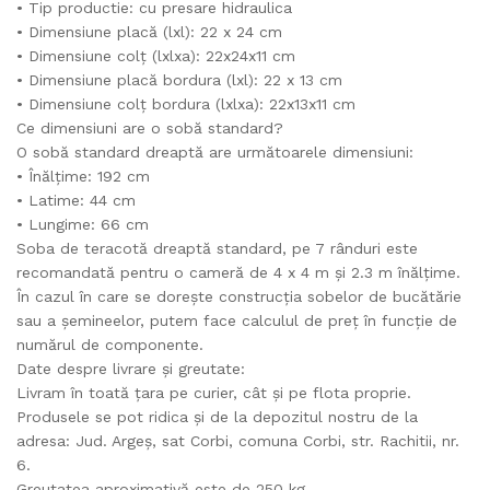
• Tip productie: cu presare hidraulica
• Dimensiune placă (lxl): 22 x 24 cm
• Dimensiune colț (lxlxa): 22x24x11 cm
• Dimensiune placă bordura (lxl): 22 x 13 cm
• Dimensiune colț bordura (lxlxa): 22x13x11 cm
Ce dimensiuni are o sobă standard?
O sobă standard dreaptă are următoarele dimensiuni:
• Înălțime: 192 cm
• Latime: 44 cm
• Lungime: 66 cm
Soba de teracotă dreaptă standard, pe 7 rânduri este
recomandată pentru o cameră de 4 x 4 m și 2.3 m înălțime.
În cazul în care se dorește construcția sobelor de bucătărie
sau a șemineelor, putem face calculul de preț în funcție de
numărul de componente.
Date despre livrare și greutate:
Livram în toată țara pe curier, cât și pe flota proprie.
Produsele se pot ridica și de la depozitul nostru de la
adresa: Jud. Argeș, sat Corbi, comuna Corbi, str. Rachitii, nr.
6.
Greutatea aproximativă este de 250 kg.