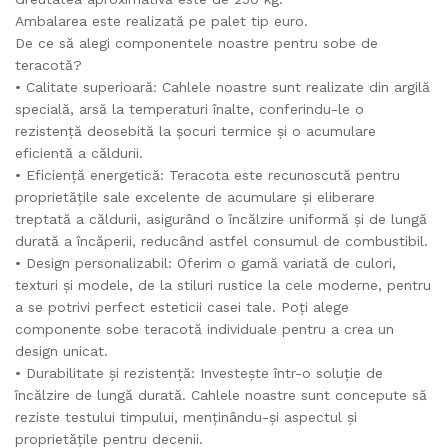
Ambalarea este realizată pe palet tip euro.
De ce să alegi componentele noastre pentru sobe de
teracotă?
• Calitate superioară: Cahlele noastre sunt realizate din argilă
specială, arsă la temperaturi înalte, conferindu-le o
rezistență deosebită la șocuri termice și o acumulare
eficientă a căldurii.
• Eficiență energetică: Teracota este recunoscută pentru
proprietățile sale excelente de acumulare și eliberare
treptată a căldurii, asigurând o încălzire uniformă și de lungă
durată a încăperii, reducând astfel consumul de combustibil.
• Design personalizabil: Oferim o gamă variată de culori,
texturi și modele, de la stiluri rustice la cele moderne, pentru
a se potrivi perfect esteticii casei tale. Poți alege
componente sobe teracotă individuale pentru a crea un
design unicat.
• Durabilitate și rezistență: Investește într-o soluție de
încălzire de lungă durată. Cahlele noastre sunt concepute să
reziste testului timpului, menținându-și aspectul și
proprietățile pentru decenii.